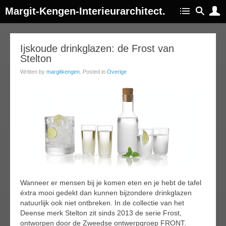
Margit-Kengen-Interieurarchitect.
30
Ijskoude drinkglazen: de Frost van
Stelton
ug
014
Written by
margitkengen
. Posted in
Overige
Wanneer er mensen bij je komen eten en je hebt de tafel
éxtra mooi gedekt dan kunnen bijzondere drinkglazen
natuurlijk ook niet ontbreken. In de collectie van het
Deense merk Stelton zit sinds 2013 de serie Frost,
ontworpen door de Zweedse ontwerpgroep FRONT.