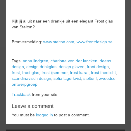
Kijk jij al uit naar een drankje uit een elegant Frost glas
van Stelton?
Bronvermelding:
www.stelton.com
,
www.frontdesign.se
Tags:
anna lindgren
,
charlotte von der lancken
,
deens
design
,
design drinkglas
,
design glazen
,
front design
,
frost
,
frost glas
,
frost ijsemmer
,
frost karaf
,
frost theelicht
,
scandinavisch design
,
sofia lagerkvist
,
steltonf
,
zweedse
ontwerpgroep
Trackback
from your site.
Leave a comment
You must be
logged in
to post a comment.