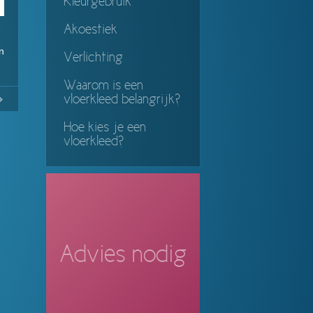
Kleurgebruik
Akoestiek
n
Verlichting
Waarom is een
No
Continue
vloerkleed belangrijk?
ing
Hoe kies je een
vloerkleed?
Advies nodig