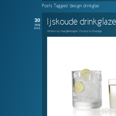
Posts Tagged ‘design drinkglas’
30
Ijskoude drinkglaze
aug
2014
Written by
margitkengen
. Posted in
Overige