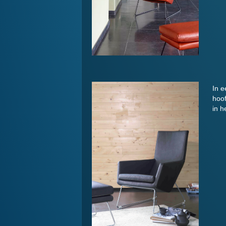
In e
hoof
in h