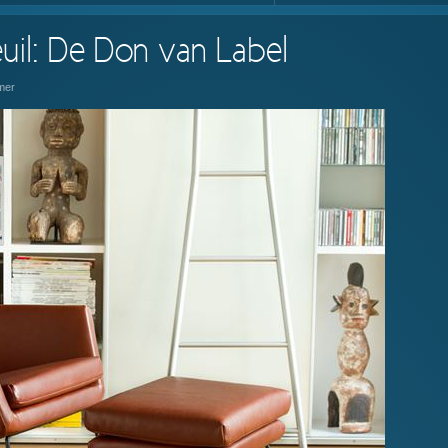
euil: De Don van Label
mer