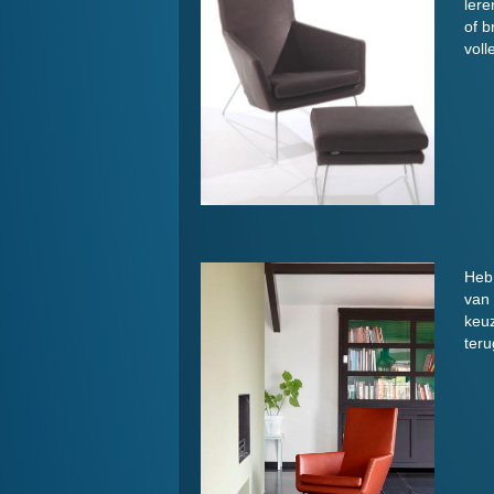
lere
of b
voll
Heb 
van 
keuz
teru