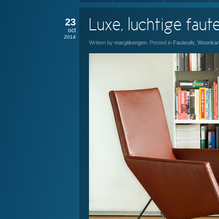
23
Luxe, luchtige faut
oct
2014
Written by
margitkengen
. Posted in
Fauteuils
,
Woonka