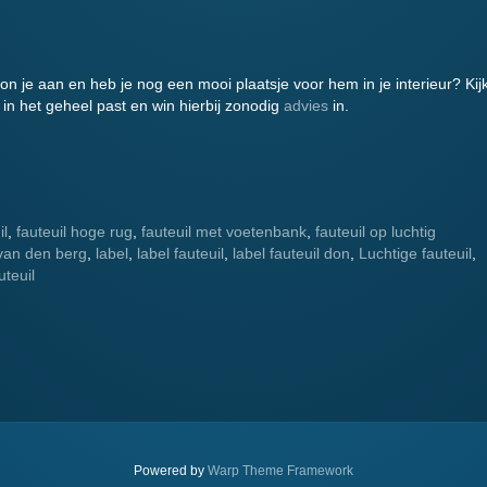
n je aan en heb je nog een mooi plaatsje voor hem in je interieur? Kij
 in het geheel past en win hierbij zonodig
advies
in.
il
,
fauteuil hoge rug
,
fauteuil met voetenbank
,
fauteuil op luchtig
van den berg
,
label
,
label fauteuil
,
label fauteuil don
,
Luchtige fauteuil
,
uteuil
.
Powered by
Warp Theme Framework