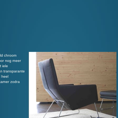
eld chroom
voor nog meer
 iele
an transparante
l heel
 kamer zodra