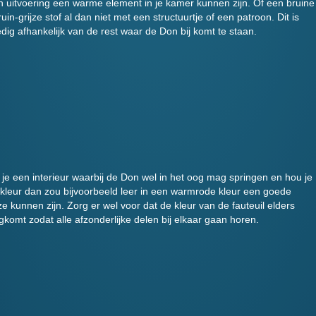
n uitvoering een warme element in je kamer kunnen zijn. Of een bruine
ruin-grijze stof al dan niet met een structuurtje of een patroon. Dit is
edig afhankelijk van de rest waar de Don bij komt te staan.
je een interieur waarbij de Don wel in het oog mag springen en hou je
kleur dan zou bijvoorbeeld leer in een warmrode kleur een goede
e kunnen zijn. Zorg er wel voor dat de kleur van de fauteuil elders
gkomt zodat alle afzonderlijke delen bij elkaar gaan horen.