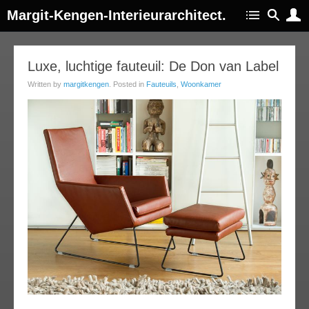
Margit-Kengen-Interieurarchitect.
23
Luxe, luchtige fauteuil: De Don van Label
oct
Written by
margitkengen
. Posted in
Fauteuils
,
Woonkamer
014