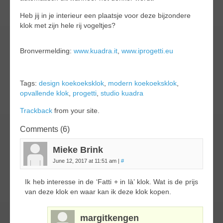
Heb jij in je interieur een plaatsje voor deze bijzondere
klok met zijn hele rij vogeltjes?
Bronvermelding:
www.kuadra.it
,
www.iprogetti.eu
Tags:
design koekoeksklok
,
modern koekoeksklok
,
opvallende klok
,
progetti
,
studio kuadra
Trackback
from your site.
Comments (6)
Mieke Brink
June 12, 2017 at 11:51 am
|
#
Ik heb interesse in de ‘Fatti + in là’ klok. Wat is de prijs
van deze klok en waar kan ik deze klok kopen.
margitkengen