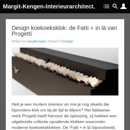
Margit-Kengen-Interieurarchitect.
20
Design koekoeksklok: de Fatti + in là van
Progetti
jan
015
Written by
margitkengen
. Posted in
Overige
Heb je een modern interieur en mis je nog steeds die
bijzondere klok om bij de tijd te blijven? Het Italiaanse
merk Progetti heeft hiervoor de oplossing, zij hebben een
uitgebreide collectie opvallende klokken waaronder
moderne koekoeksklokken. De ‘Fatti + in là’ bijvoorbeeld,