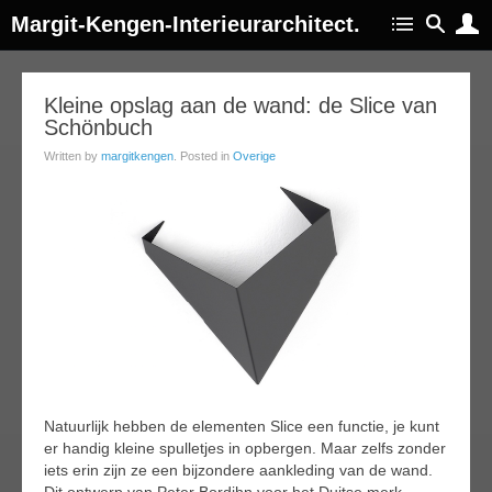
Margit-Kengen-Interieurarchitect.
06
Kleine opslag aan de wand: de Slice van
Schönbuch
feb
015
Written by
margitkengen
. Posted in
Overige
Natuurlijk hebben de elementen Slice een functie, je kunt
er handig kleine spulletjes in opbergen. Maar zelfs zonder
iets erin zijn ze een bijzondere aankleding van de wand.
Dit ontwerp van Peter Bordihn voor het Duitse merk