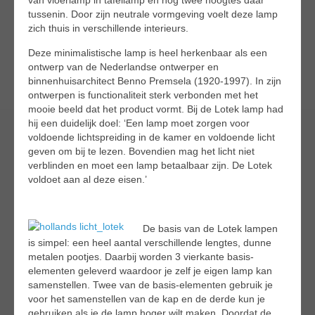
tussenin. Door zijn neutrale vormgeving voelt deze lamp
zich thuis in verschillende interieurs.
Deze minimalistische lamp is heel herkenbaar als een
ontwerp van de Nederlandse ontwerper en
binnenhuisarchitect Benno Premsela (1920-1997). In zijn
ontwerpen is functionaliteit sterk verbonden met het
mooie beeld dat het product vormt. Bij de Lotek lamp had
hij een duidelijk doel: ‘Een lamp moet zorgen voor
voldoende lichtspreiding in de kamer en voldoende licht
geven om bij te lezen. Bovendien mag het licht niet
verblinden en moet een lamp betaalbaar zijn. De Lotek
voldoet aan al deze eisen.’
De basis van de Lotek lampen
is simpel: een heel aantal verschillende lengtes, dunne
metalen pootjes. Daarbij worden 3 vierkante basis-
elementen geleverd waardoor je zelf je eigen lamp kan
samenstellen. Twee van de basis-elementen gebruik je
voor het samenstellen van de kap en de derde kun je
gebruiken als je de lamp hoger wilt maken. Doordat de