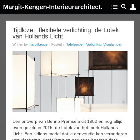
Margit-Kengen-Interieurarchitect.
14
Tijdloze , flexibele verlichting: de Lotek
van Hollands Licht
apr
015
Written by
margitkengen
. Posted in
Tafellampen
,
Verlichting
,
Vloerlampen
Een ontwerp van Benno Premsela uit 1982 en nog altijd
even geliefd in 2015: de Lotek van het merk Hollands
Licht. Een tijdloos model dat je eenvoudig kan veranderen
van vloerlamp in tafellamp en nog twee hoogtes daar