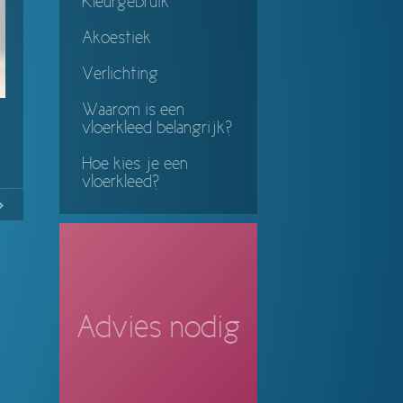
Kleurgebruik
Akoestiek
Verlichting
Waarom is een
vloerkleed belangrijk?
Hoe kies je een
vloerkleed?
No
Continue
ing
Advies nodig