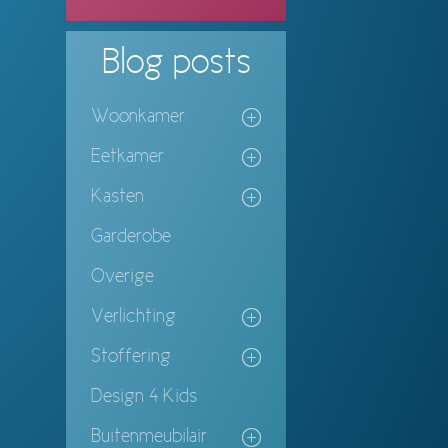
Blog
posts
Woonkamer
Eetkamer
Kasten
Garderobe
Overige
Verlichting
Stoffering
Design 4 Kids
Buitenmeubilair