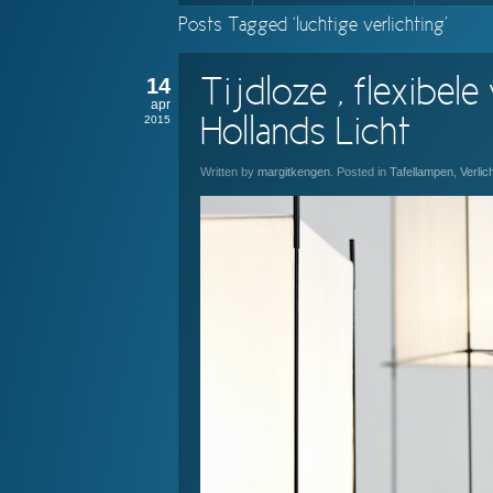
Posts Tagged ‘luchtige verlichting’
14
Tijdloze , flexibele
apr
2015
Hollands Licht
Written by
margitkengen
. Posted in
Tafellampen
,
Verlic