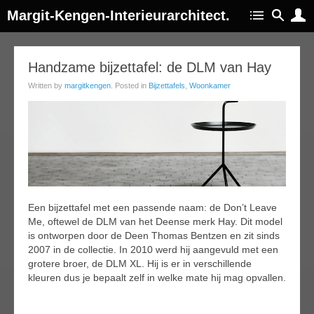
Margit-Kengen-Interieurarchitect.
18
Handzame bijzettafel: de DLM van Hay
jun
Written by
margitkengen
. Posted in
Bijzettafels
,
Woonkamer
015
Een bijzettafel met een passende naam: de Don’t Leave
Me, oftewel de DLM van het Deense merk Hay. Dit model
is ontworpen door de Deen Thomas Bentzen en zit sinds
2007 in de collectie. In 2010 werd hij aangevuld met een
grotere broer, de DLM XL. Hij is er in verschillende
kleuren dus je bepaalt zelf in welke mate hij mag opvallen.