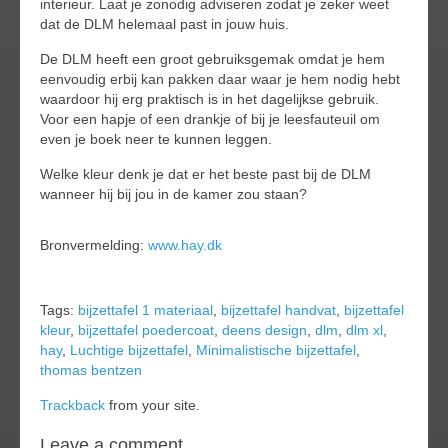
interieur. Laat je zonodig adviseren zodat je zeker weet
dat de DLM helemaal past in jouw huis.
De DLM heeft een groot gebruiksgemak omdat je hem
eenvoudig erbij kan pakken daar waar je hem nodig hebt
waardoor hij erg praktisch is in het dagelijkse gebruik.
Voor een hapje of een drankje of bij je leesfauteuil om
even je boek neer te kunnen leggen.
Welke kleur denk je dat er het beste past bij de DLM
wanneer hij bij jou in de kamer zou staan?
Bronvermelding:
www.hay.dk
Tags:
bijzettafel 1 materiaal
,
bijzettafel handvat
,
bijzettafel
kleur
,
bijzettafel poedercoat
,
deens design
,
dlm
,
dlm xl
,
hay
,
Luchtige bijzettafel
,
Minimalistische bijzettafel
,
thomas bentzen
Trackback
from your site.
Leave a comment