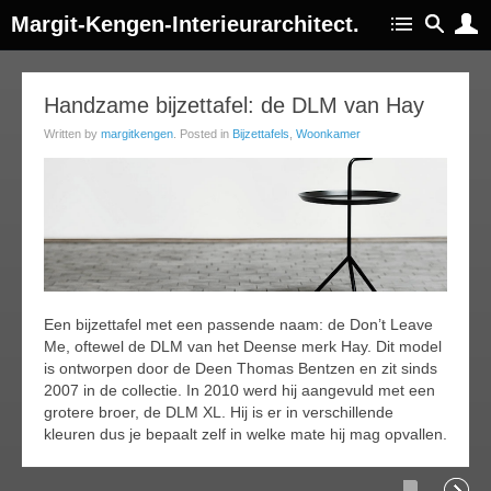
Margit-Kengen-Interieurarchitect.
18
Handzame bijzettafel: de DLM van Hay
jun
Written by
margitkengen
. Posted in
Bijzettafels
,
Woonkamer
015
Een bijzettafel met een passende naam: de Don’t Leave
Me, oftewel de DLM van het Deense merk Hay. Dit model
is ontworpen door de Deen Thomas Bentzen en zit sinds
2007 in de collectie. In 2010 werd hij aangevuld met een
grotere broer, de DLM XL. Hij is er in verschillende
kleuren dus je bepaalt zelf in welke mate hij mag opvallen.