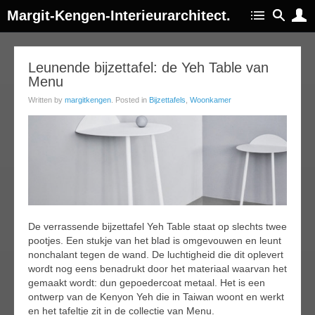
Margit-Kengen-Interieurarchitect.
06
Leunende bijzettafel: de Yeh Table van
Menu
ar
016
Written by
margitkengen
. Posted in
Bijzettafels
,
Woonkamer
De verrassende bijzettafel Yeh Table staat op slechts twee
pootjes. Een stukje van het blad is omgevouwen en leunt
nonchalant tegen de wand. De luchtigheid die dit oplevert
wordt nog eens benadrukt door het materiaal waarvan het
gemaakt wordt: dun gepoedercoat metaal. Het is een
ontwerp van de Kenyon Yeh die in Taiwan woont en werkt
en het tafeltje zit in de collectie van Menu.