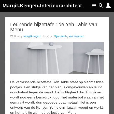
Margit-Kengen-Interieurarchitect.
06
Leunende bijzettafel: de Yeh Table van
Menu
ar
016
Written by
margitkengen
. Posted in
Bijzettafels
,
Woonkamer
De verrassende bijzettafel Yeh Table staat op slechts twee
pootjes. Een stukje van het blad is omgevouwen en leunt
nonchalant tegen de wand. De luchtigheid die dit oplevert
wordt nog eens benadrukt door het materiaal waarvan het
gemaakt wordt: dun gepoedercoat metaal. Het is een
ontwerp van de Kenyon Yeh die in Taiwan woont en werkt
en het tafeltje zit in de collectie van Menu.