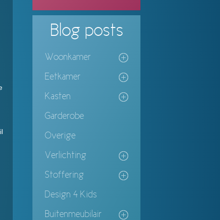
Blog
posts
Woonkamer
Eetkamer
e
Kasten
Garderobe
l
Overige
Verlichting
Stoffering
Design 4 Kids
Buitenmeubilair