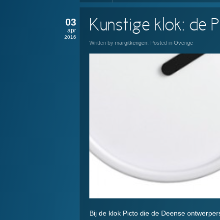
03
Kunstige klok: de 
apr
2016
Written by
margitkengen
. Posted in
Overige
Bij de klok Picto die de Deense ontwerpe