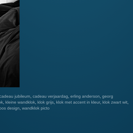
cadeau jubileum
,
cadeau verjaardag
,
erling anderson
,
georg
ok
,
kleine wandklok
,
klok grijs
,
klok met accent in kleur
,
klok zwart wit
,
loos design
,
wandklok picto