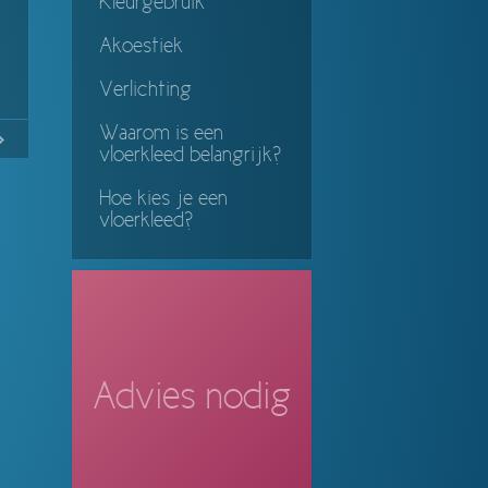
Kleurgebruik
Akoestiek
Verlichting
Waarom is een
No
Continue
vloerkleed belangrijk?
ing
Hoe kies je een
vloerkleed?
Advies nodig