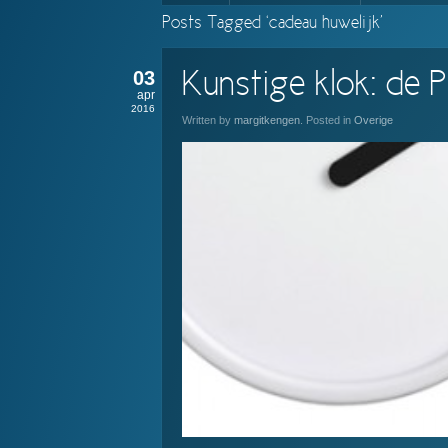
Posts Tagged ‘cadeau huwelijk’
03
Kunstige klok: de 
apr
2016
Written by
margitkengen
. Posted in
Overige