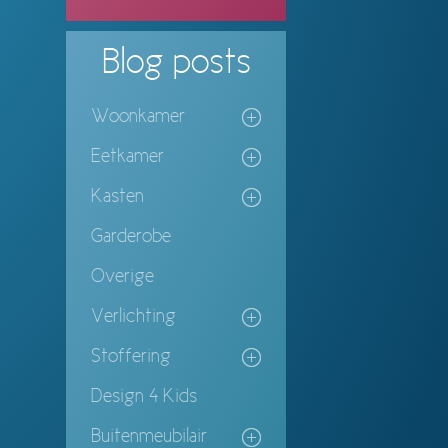
Blog
posts
Woonkamer
Eetkamer
Kasten
Garderobe
Overige
Verlichting
Stoffering
Design 4 Kids
Buitenmeubilair