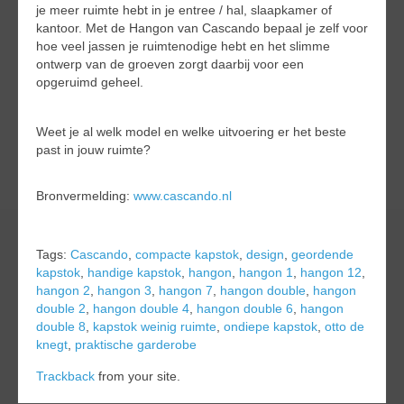
je meer ruimte hebt in je entree / hal, slaapkamer of
kantoor. Met de Hangon van Cascando bepaal je zelf voor
hoe veel jassen je ruimtenodige hebt en het slimme
ontwerp van de groeven zorgt daarbij voor een
opgeruimd geheel.
Weet je al welk model en welke uitvoering er het beste
past in jouw ruimte?
Bronvermelding:
www.cascando.nl
Tags:
Cascando
,
compacte kapstok
,
design
,
geordende
kapstok
,
handige kapstok
,
hangon
,
hangon 1
,
hangon 12
,
hangon 2
,
hangon 3
,
hangon 7
,
hangon double
,
hangon
double 2
,
hangon double 4
,
hangon double 6
,
hangon
double 8
,
kapstok weinig ruimte
,
ondiepe kapstok
,
otto de
knegt
,
praktische garderobe
Trackback
from your site.