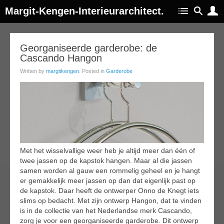
Margit-Kengen-Interieurarchitect.
11
Georganiseerde garderobe: de
Cascando Hangon
jan
019
Written by
margitkengen
. Posted in
Garderobe
Met het wisselvallige weer heb je altijd meer dan één of
twee jassen op de kapstok hangen. Maar al die jassen
samen worden al gauw een rommelig geheel en je hangt
er gemakkelijk meer jassen op dan dat eigenlijk past op
de kapstok. Daar heeft de ontwerper Onno de Knegt iets
slims op bedacht. Met zijn ontwerp Hangon, dat te vinden
is in de collectie van het Nederlandse merk Cascando,
zorg je voor een georganiseerde garderobe. Dit ontwerp