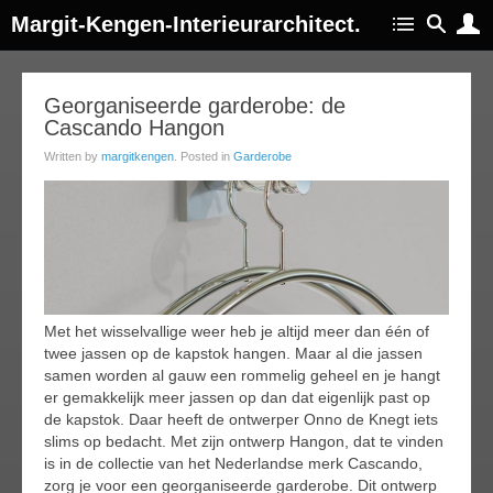
Margit-Kengen-Interieurarchitect.
11
Georganiseerde garderobe: de
Cascando Hangon
jan
019
Written by
margitkengen
. Posted in
Garderobe
Met het wisselvallige weer heb je altijd meer dan één of
twee jassen op de kapstok hangen. Maar al die jassen
samen worden al gauw een rommelig geheel en je hangt
er gemakkelijk meer jassen op dan dat eigenlijk past op
de kapstok. Daar heeft de ontwerper Onno de Knegt iets
slims op bedacht. Met zijn ontwerp Hangon, dat te vinden
is in de collectie van het Nederlandse merk Cascando,
zorg je voor een georganiseerde garderobe. Dit ontwerp