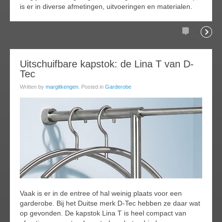
is er in diverse afmetingen, uitvoeringen en materialen.
Comments
Readi
11
Uitschuifbare kapstok: de Lina T van D-
Tec
ov
015
Written by
margitkengen
. Posted in
Garderobe
Vaak is er in de entree of hal weinig plaats voor een
garderobe. Bij het Duitse merk D-Tec hebben ze daar wat
op gevonden. De kapstok Lina T is heel compact van