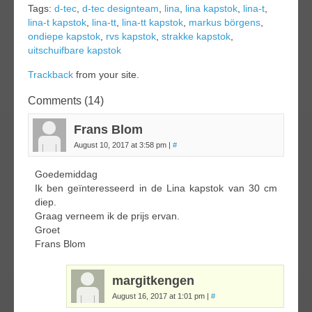
Tags:
d-tec
,
d-tec designteam
,
lina
,
lina kapstok
,
lina-t
,
lina-t kapstok
,
lina-tt
,
lina-tt kapstok
,
markus börgens
,
ondiepe kapstok
,
rvs kapstok
,
strakke kapstok
,
uitschuifbare kapstok
Trackback
from your site.
Comments (14)
Frans Blom
August 10, 2017 at 3:58 pm
|
#
Goedemiddag
Ik ben geïnteresseerd in de Lina kapstok van 30 cm
diep.
Graag verneem ik de prijs ervan.
Groet
Frans Blom
margitkengen
August 16, 2017 at 1:01 pm
|
#