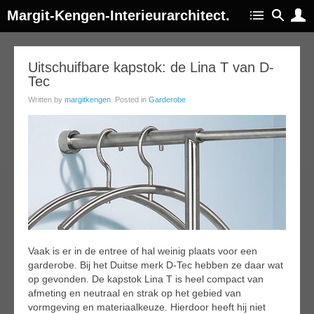
Margit-Kengen-Interieurarchitect.
11
Uitschuifbare kapstok: de Lina T van D-
Tec
ov
015
Written by
margitkengen
. Posted in
Garderobe
Vaak is er in de entree of hal weinig plaats voor een
garderobe. Bij het Duitse merk D-Tec hebben ze daar wat
op gevonden. De kapstok Lina T is heel compact van
afmeting en neutraal en strak op het gebied van
vormgeving en materiaalkeuze. Hierdoor heeft hij niet