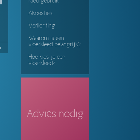
Kleurgebruik
Akoestiek
p
Verlichting
Waarom is een
vloerkleed belangrijk?
14
Continue
Hoe kies je een
ing
vloerkleed?
Advies nodig