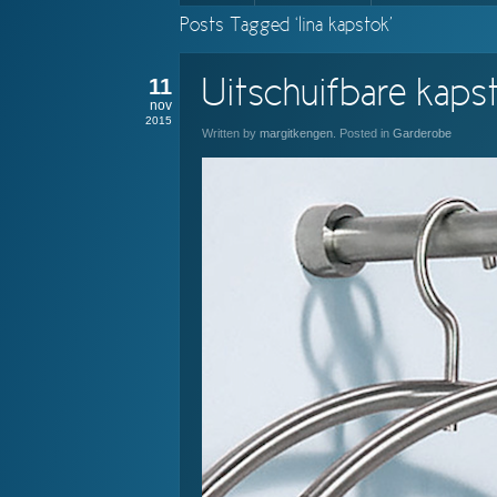
Posts Tagged ‘lina kapstok’
11
Uitschuifbare kaps
nov
2015
Written by
margitkengen
. Posted in
Garderobe