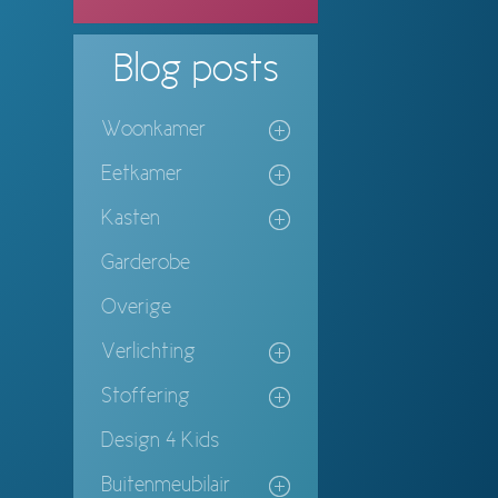
Blog
posts
Woonkamer
Eetkamer
Kasten
Garderobe
Overige
Verlichting
Stoffering
Design 4 Kids
Buitenmeubilair