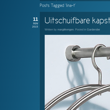
Posts Tagged ‘lina-t’
11
Uitschuifbare kaps
nov
2015
Written by
margitkengen
. Posted in
Garderobe