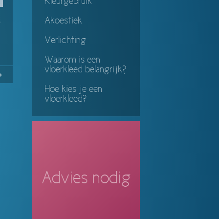
Kleurgebruik
Akoestiek
p
Verlichting
Waarom is een
vloerkleed belangrijk?
14
Continue
Hoe kies je een
ing
vloerkleed?
Advies nodig