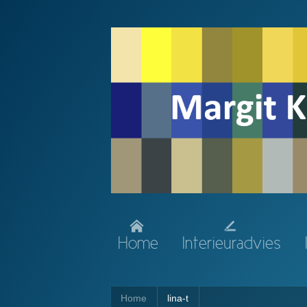
Home
Interieuradvies
Home
lina-t