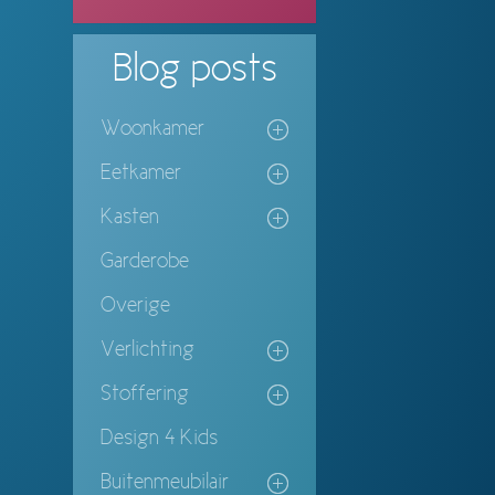
Blog
posts
Woonkamer
Eetkamer
Kasten
Garderobe
Overige
Verlichting
Stoffering
Design 4 Kids
Buitenmeubilair