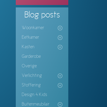
Blog
posts
Woonkamer
Eetkamer
Kasten
Garderobe
Overige
Verlichting
Stoffering
Design 4 Kids
Buitenmeubilair