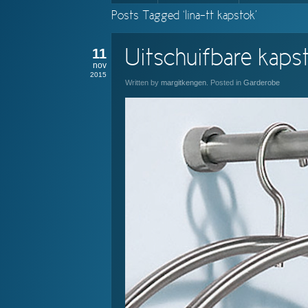
Posts Tagged ‘lina-tt kapstok’
11
Uitschuifbare kaps
nov
2015
Written by
margitkengen
. Posted in
Garderobe