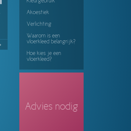
Kleurgebruik
Akoestiek
p
Verlichting
Waarom is een
vloerkleed belangrijk?
14
Continue
Hoe kies je een
ing
vloerkleed?
Advies nodig