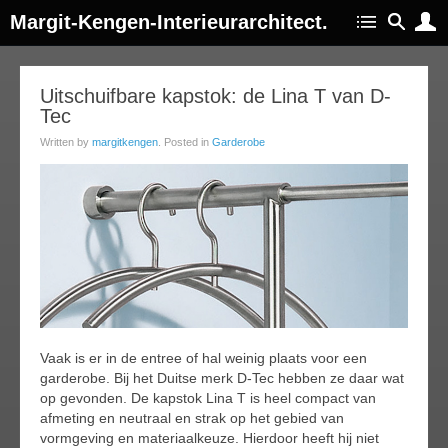
Margit-Kengen-Interieurarchitect.
11
Uitschuifbare kapstok: de Lina T van D-
Tec
ov
015
Written by
margitkengen
. Posted in
Garderobe
Vaak is er in de entree of hal weinig plaats voor een
garderobe. Bij het Duitse merk D-Tec hebben ze daar wat
op gevonden. De kapstok Lina T is heel compact van
afmeting en neutraal en strak op het gebied van
vormgeving en materiaalkeuze. Hierdoor heeft hij niet