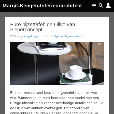
Margit-Kengen-Interieurarchitect.
25
Pure bijzettafel: de Olivo van
Pieperconcept
ar
019
Written by
margitkengen
. Posted in
Bijzettafels
,
Woonkamer
Er is ontzettend veel keuze in bijzettafels, voor elk wat
wils. Wanneer je op zoek bent naar een model met een
rustige uitstraling en zonder overbodige details dan zou je
de Olivo van kunnen overwegen. Dit ontwerp van
ontwerpbureau Murken Hansen, opgericht door Hauke