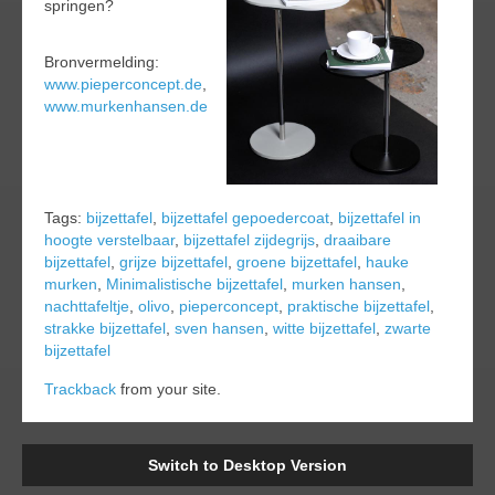
springen?
Bronvermelding:
www.pieperconcept.de
,
www.murkenhansen.de
Tags:
bijzettafel
,
bijzettafel gepoedercoat
,
bijzettafel in
hoogte verstelbaar
,
bijzettafel zijdegrijs
,
draaibare
bijzettafel
,
grijze bijzettafel
,
groene bijzettafel
,
hauke
murken
,
Minimalistische bijzettafel
,
murken hansen
,
nachttafeltje
,
olivo
,
pieperconcept
,
praktische bijzettafel
,
strakke bijzettafel
,
sven hansen
,
witte bijzettafel
,
zwarte
bijzettafel
Trackback
from your site.
Switch to Desktop Version