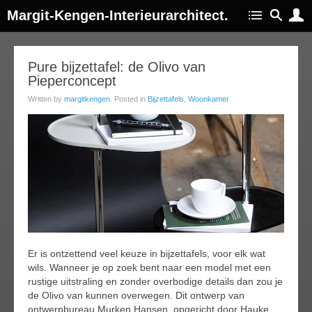
Margit-Kengen-Interieurarchitect.
25
Pure bijzettafel: de Olivo van
Pieperconcept
ar
019
Written by
margitkengen
. Posted in
Bijzettafels
,
Woonkamer
Er is ontzettend veel keuze in bijzettafels, voor elk wat
wils. Wanneer je op zoek bent naar een model met een
rustige uitstraling en zonder overbodige details dan zou je
de Olivo van kunnen overwegen. Dit ontwerp van
ontwerpbureau Murken Hansen, opgericht door Hauke