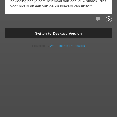
bekleding pas je hem helemaal aan aan jouw smaak. Niet
voor niks is dit één van de klassiekers van Artifort.
Comments
Readi
Switch to Desktop Version
Powered by
Warp Theme Framework