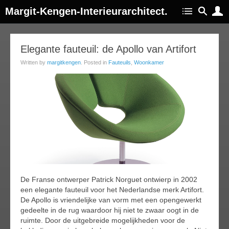
Margit-Kengen-Interieurarchitect.
17
Elegante fauteuil: de Apollo van Artifort
ug
Written by
margitkengen
. Posted in
Fauteuils
,
Woonkamer
014
De Franse ontwerper Patrick Norguet ontwierp in 2002
een elegante fauteuil voor het Nederlandse merk Artifort.
De Apollo is vriendelijke van vorm met een opengewerkt
gedeelte in de rug waardoor hij niet te zwaar oogt in de
ruimte. Door de uitgebreide mogelijkheden voor de