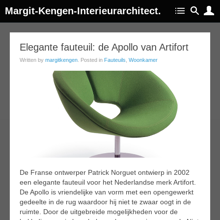
Margit-Kengen-Interieurarchitect.
17
Elegante fauteuil: de Apollo van Artifort
ug
Written by
margitkengen
. Posted in
Fauteuils
,
Woonkamer
014
De Franse ontwerper Patrick Norguet ontwierp in 2002
een elegante fauteuil voor het Nederlandse merk Artifort.
De Apollo is vriendelijke van vorm met een opengewerkt
gedeelte in de rug waardoor hij niet te zwaar oogt in de
ruimte. Door de uitgebreide mogelijkheden voor de