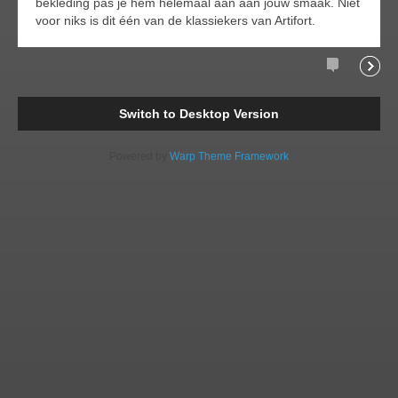
bekleding pas je hem helemaal aan aan jouw smaak. Niet
voor niks is dit één van de klassiekers van Artifort.
Comments
Readi
Switch to Desktop Version
Powered by
Warp Theme Framework