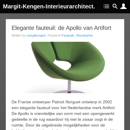
Margit-Kengen-Interieurarchitect.
17
Elegante fauteuil: de Apollo van Artifort
ug
Written by
margitkengen
. Posted in
Fauteuils
,
Woonkamer
014
De Franse ontwerper Patrick Norguet ontwierp in 2002
een elegante fauteuil voor het Nederlandse merk Artifort.
De Apollo is vriendelijke van vorm met een opengewerkt
gedeelte in de rug waardoor hij niet te zwaar oogt in de
ruimte. Door de uitgebreide mogelijkheden voor de