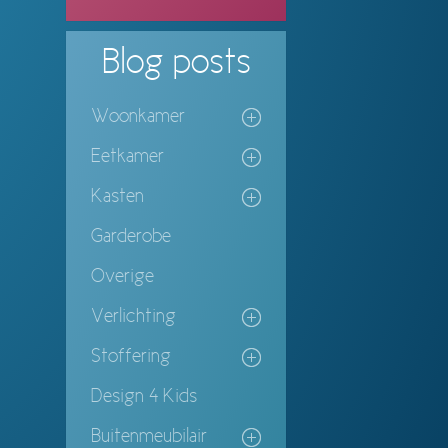
Blog
posts
Woonkamer
Eetkamer
Kasten
Garderobe
Overige
Verlichting
Stoffering
Design 4 Kids
Buitenmeubilair