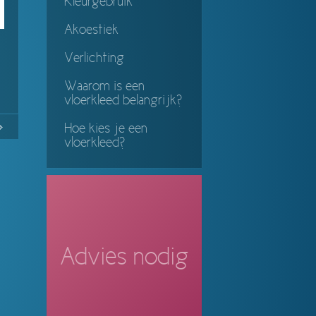
Kleurgebruik
Akoestiek
Verlichting
Waarom is een
vloerkleed belangrijk?
No
Continue
Hoe kies je een
vloerkleed?
ing
Advies nodig