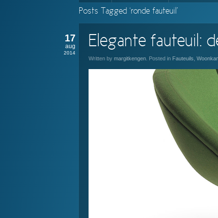
Posts Tagged ‘ronde fauteuil’
17
Elegante fauteuil: d
aug
2014
Written by
margitkengen
. Posted in
Fauteuils
,
Woonka