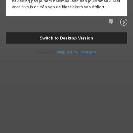
bekleding pas je hem helemaal aan aan jouw smaak. Niet
voor niks is dit één van de klassiekers van Artifort.
Comments
Readi
Switch to Desktop Version
Powered by
Warp Theme Framework