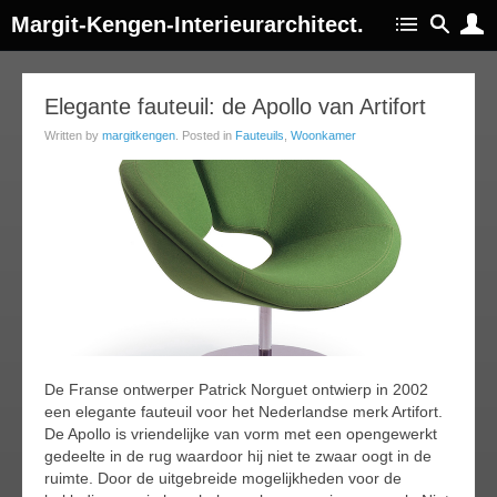
Margit-Kengen-Interieurarchitect.
17
Elegante fauteuil: de Apollo van Artifort
ug
Written by
margitkengen
. Posted in
Fauteuils
,
Woonkamer
014
De Franse ontwerper Patrick Norguet ontwierp in 2002
een elegante fauteuil voor het Nederlandse merk Artifort.
De Apollo is vriendelijke van vorm met een opengewerkt
gedeelte in de rug waardoor hij niet te zwaar oogt in de
ruimte. Door de uitgebreide mogelijkheden voor de