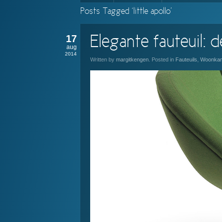
Posts Tagged ‘little apollo’
17
Elegante fauteuil: d
aug
2014
Written by
margitkengen
. Posted in
Fauteuils
,
Woonka