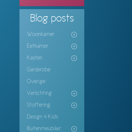
Blog
posts
Woonkamer
Eetkamer
Kasten
Garderobe
Overige
Verlichting
Stoffering
Design 4 Kids
Buitenmeubilair