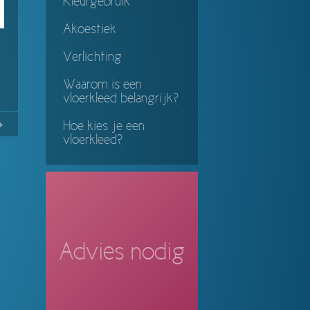
Kleurgebruik
Akoestiek
Verlichting
Waarom is een
vloerkleed belangrijk?
No
Continue
Hoe kies je een
vloerkleed?
ing
Advies nodig