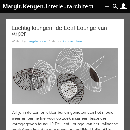
Margit-Kengen-Interieurarchitect.
13
Luchtig loungen: de Leaf Lounge van
Arper
ug
014
Written by
margitkengen
. Posted in
Buitenmeubilair
Wil je in de zomer lekker buiten genieten van het mooie
weer en ben je hiervoor op zoek naar een bijzonder
vormgegeven fauteuil? De Leaf Lounge van het Italiaanse
merk Arper kan dan een goede mogelijkheid zijn. Hij is