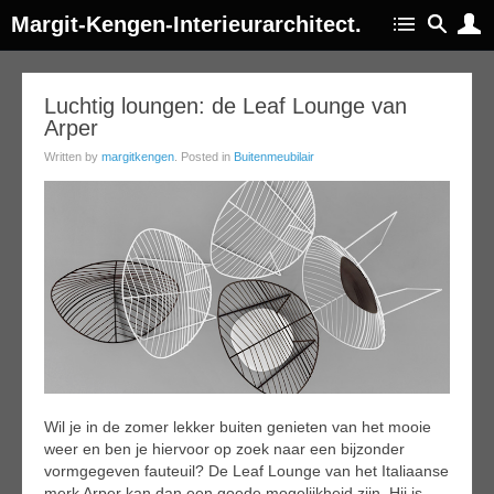
Margit-Kengen-Interieurarchitect.
13
Luchtig loungen: de Leaf Lounge van
Arper
ug
014
Written by
margitkengen
. Posted in
Buitenmeubilair
Wil je in de zomer lekker buiten genieten van het mooie
weer en ben je hiervoor op zoek naar een bijzonder
vormgegeven fauteuil? De Leaf Lounge van het Italiaanse
merk Arper kan dan een goede mogelijkheid zijn. Hij is