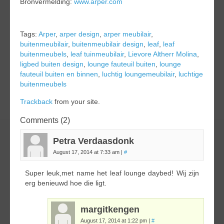
Bronvermelding:
www.arper.com
Tags:
Arper
,
arper design
,
arper meubilair
,
buitenmeubilair
,
buitenmeubilair design
,
leaf
,
leaf
buitenmeubels
,
leaf tuinmeubilair
,
Lievore Altherr Molina
,
ligbed buiten design
,
lounge fauteuil buiten
,
lounge
fauteuil buiten en binnen
,
luchtig loungemeubilair
,
luchtige
buitenmeubels
Trackback
from your site.
Comments (2)
Petra Verdaasdonk
August 17, 2014 at 7:33 am
|
#
Super leuk,met name het leaf lounge daybed! Wij zijn
erg benieuwd hoe die ligt.
margitkengen
August 17, 2014 at 1:22 pm
|
#