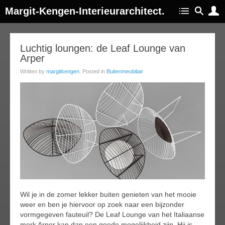
Margit-Kengen-Interieurarchitect.
13
Luchtig loungen: de Leaf Lounge van
Arper
ug
014
Written by
margitkengen
. Posted in
Buitenmeubilair
Wil je in de zomer lekker buiten genieten van het mooie
weer en ben je hiervoor op zoek naar een bijzonder
vormgegeven fauteuil? De Leaf Lounge van het Italiaanse
merk Arper kan dan een goede mogelijkheid zijn. Hij is