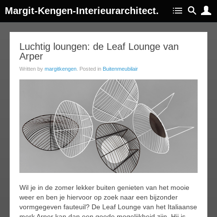
Margit-Kengen-Interieurarchitect.
13
Luchtig loungen: de Leaf Lounge van
Arper
ug
014
Written by
margitkengen
. Posted in
Buitenmeubilair
Wil je in de zomer lekker buiten genieten van het mooie
weer en ben je hiervoor op zoek naar een bijzonder
vormgegeven fauteuil? De Leaf Lounge van het Italiaanse
merk Arper kan dan een goede mogelijkheid zijn. Hij is