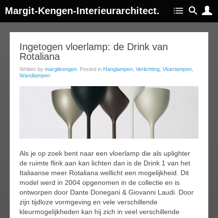
Margit-Kengen-Interieurarchitect.
30
Ingetogen vloerlamp: de Drink van
Rotaliana
ov
014
Written by
margitkengen
. Posted in
Hanglampen
,
Verlichting
,
Vloerlampen
,
Wandlampen
Als je op zoek bent naar een vloerlamp die als uplighter
de ruimte flink aan kan lichten dan is de Drink 1 van het
Italiaanse meer Rotaliana wellicht een mogelijkheid. Dit
model werd in 2004 opgenomen in de collectie en is
ontworpen door Dante Donegani & Giovanni Laudi. Door
zijn tijdloze vormgeving en vele verschillende
kleurmogelijkheden kan hij zich in veel verschillende