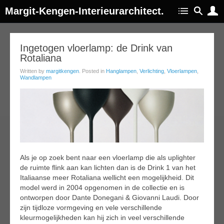
Margit-Kengen-Interieurarchitect.
30
Ingetogen vloerlamp: de Drink van
Rotaliana
ov
014
Written by
margitkengen
. Posted in
Hanglampen
,
Verlichting
,
Vloerlampen
,
Wandlampen
Als je op zoek bent naar een vloerlamp die als uplighter
de ruimte flink aan kan lichten dan is de Drink 1 van het
Italiaanse meer Rotaliana wellicht een mogelijkheid. Dit
model werd in 2004 opgenomen in de collectie en is
ontworpen door Dante Donegani & Giovanni Laudi. Door
zijn tijdloze vormgeving en vele verschillende
kleurmogelijkheden kan hij zich in veel verschillende