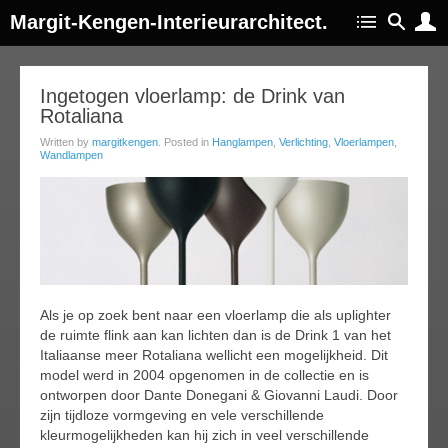
Margit-Kengen-Interieurarchitect.
30
Ingetogen vloerlamp: de Drink van
Rotaliana
ov
014
Written by
margitkengen
. Posted in
Hanglampen
,
Verlichting
,
Vloerlampen
,
Wandlampen
Als je op zoek bent naar een vloerlamp die als uplighter
de ruimte flink aan kan lichten dan is de Drink 1 van het
Italiaanse meer Rotaliana wellicht een mogelijkheid. Dit
model werd in 2004 opgenomen in de collectie en is
ontworpen door Dante Donegani & Giovanni Laudi. Door
zijn tijdloze vormgeving en vele verschillende
kleurmogelijkheden kan hij zich in veel verschillende