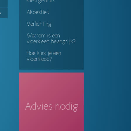
Kleurgebruik
Akoestiek
No
Continue
ing
Verlichting
Waarom is een
vloerkleed belangrijk?
Hoe kies je een
vloerkleed?
Advies nodig