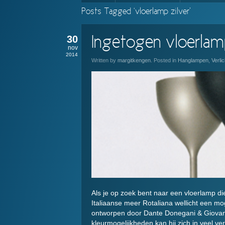
Posts Tagged ‘vloerlamp zilver’
30
Ingetogen vloerlamp
nov
2014
Written by
margitkengen
. Posted in
Hanglampen
,
Verlic
Als je op zoek bent naar een vloerlamp die
Italiaanse meer Rotaliana wellicht een mo
ontworpen door Dante Donegani & Giovanni
kleurmogelijkheden kan hij zich in veel ver