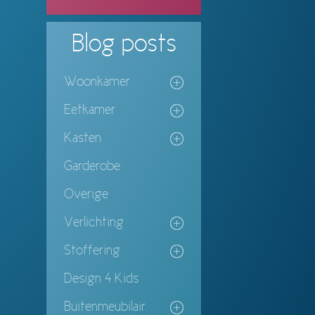
Blog
posts
Woonkamer
Eetkamer
Kasten
Garderobe
Overige
Verlichting
Stoffering
Design 4 Kids
Buitenmeubilair