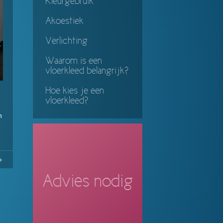
Kleurgebruik
Akoestiek
Verlichting
Waarom is een
vloerkleed belangrijk?
Hoe kies je een
vloerkleed?
n
No
Continue
ing
Advies nodig