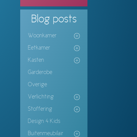
Blog
posts
Woonkamer
Eetkamer
Kasten
Garderobe
Overige
Verlichting
Stoffering
Design 4 Kids
Buitenmeubilair