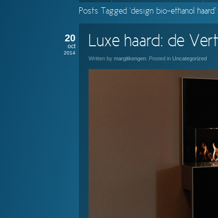
Posts Tagged ‘design bio-ethanol haard’
20
Luxe haard: de Vert
oct
2014
Written by
margitkengen
. Posted in
Uncategorized