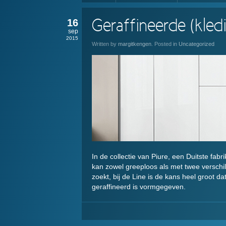
16
Geraffineerde (kled
sep
2015
Written by
margitkengen
. Posted in
Uncategorized
In de collectie van Piure, een Duitste fab
kan zowel greeploos als met twee versch
zoekt, bij de Line is de kans heel groot dat
geraffineerd is vormgegeven.