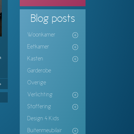
Blog
posts
Woonkamer
Eetkamer
n
Kasten
Garderobe
Overige
No
Continue
ing
Verlichting
Stoffering
Design 4 Kids
Buitenmeubilair