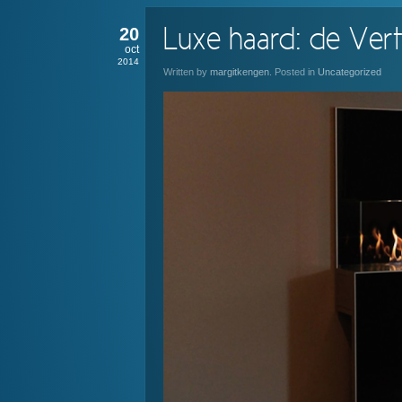
20
Luxe haard: de Vert
oct
2014
Written by
margitkengen
. Posted in
Uncategorized