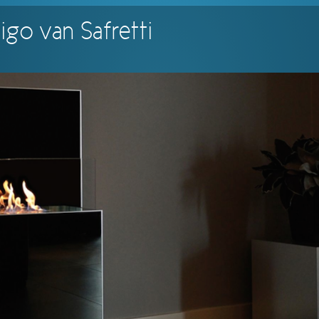
Comments
Read
igo van Safretti