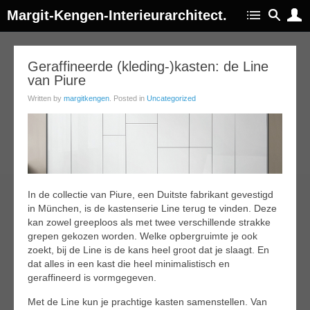
Margit-Kengen-Interieurarchitect.
16
Geraffineerde (kleding-)kasten: de Line
van Piure
ep
015
Written by
margitkengen
. Posted in
Uncategorized
In de collectie van Piure, een Duitste fabrikant gevestigd
in München, is de kastenserie Line terug te vinden. Deze
kan zowel greeploos als met twee verschillende strakke
grepen gekozen worden. Welke opbergruimte je ook
zoekt, bij de Line is de kans heel groot dat je slaagt. En
dat alles in een kast die heel minimalistisch en
geraffineerd is vormgegeven.
Met de Line kun je prachtige kasten samenstellen. Van