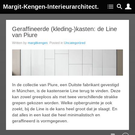
Margit-Kengen-Interieurarchitect.
16
Geraffineerde (kleding-)kasten: de Line
van Piure
ep
015
Written by
margitkengen
. Posted in
Uncategorized
In de collectie van Piure, een Duitste fabrikant gevestigd
in München, is de kastenserie Line terug te vinden. Deze
kan zowel greeploos als met twee verschillende strakke
grepen gekozen worden. Welke opbergruimte je ook
zoekt, bij de Line is de kans heel groot dat je slaagt. En
dat alles in een kast die heel minimalistisch en
geraffineerd is vormgegeven.