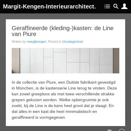
Margit-Kengen-Interieurarchitect.
16
Geraffineerde (kleding-)kasten: de Line
van Piure
ep
015
Written by
margitkengen
. Posted in
Uncategorized
In de collectie van Piure, een Duitste fabrikant gevestigd
in München, is de kastenserie Line terug te vinden. Deze
kan zowel greeploos als met twee verschillende strakke
grepen gekozen worden. Welke opbergruimte je ook
zoekt, bij de Line is de kans heel groot dat je slaagt. En
dat alles in een kast die heel minimalistisch en
geraffineerd is vormgegeven.