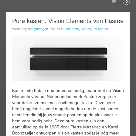
Comments
Readi
26
Pure kasten: Vision Elements van Pastoe
ov
Written by
margitkengen
. Posted in
Dressoirs
,
Kasten
,
TV kasten
014
Kastruimte heb je nou eenmaal nodig, maar met de Vision
Elements van het Nederlandse merk Pastoe zorg je er
voor dat ze zo minimalistisch mogelijk zijn. Deze serie
heeft ongelofelijk veel mogelijkheden om de kast samen
te stellen die bij jouw smaak past en op de plek waar je
hem voor nodig hebt. Deze pure kasten zijn een
aanvulling op de in 1985 door Pierre Mazairac en Karel
Boonzaaijer ontworpen Vision kasten zodat je nóg meer