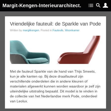
Margit-Kengen-Interieurarchitect.
14
Vriendelijke fauteuil: de Sparkle van Pode
ep
Written by
margitkengen
. Posted in
Fauteuils
,
Woonkamer
017
Met de fauteuil Sparkle van de hand van Thijs Smeets,
kun je alle kanten op. Bij deze draaifauteuil zijn
verschillende onderdelen die in andere kleuren of
materialen afgewerkt kunnen worden waardoor je zelf zijn
uiteindelijke uitstraling bepaald. Dit model is te vinden in
de collectie van het Nederlandse merk Pode, onderdeel
van Leolux.