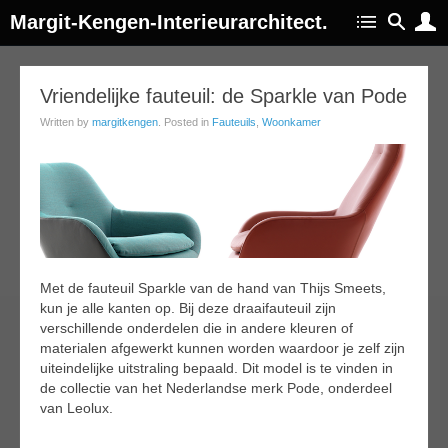
Margit-Kengen-Interieurarchitect.
14
Vriendelijke fauteuil: de Sparkle van Pode
ep
Written by
margitkengen
. Posted in
Fauteuils
,
Woonkamer
017
Met de fauteuil Sparkle van de hand van Thijs Smeets,
kun je alle kanten op. Bij deze draaifauteuil zijn
verschillende onderdelen die in andere kleuren of
materialen afgewerkt kunnen worden waardoor je zelf zijn
uiteindelijke uitstraling bepaald. Dit model is te vinden in
de collectie van het Nederlandse merk Pode, onderdeel
van Leolux.