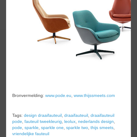
Bronvermelding:
www.pode.eu
,
www.thijssmeets.com
Tags:
design draaifauteuil
,
draaifauteuil
,
draaifauteuil
pode
,
fauteuil tweekleurig
,
leolux
,
nederlands design
,
pode
,
sparkle
,
sparkle one
,
sparkle two
,
thijs smeets
,
vriendelijke fauteuil