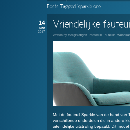
Posts Tagged ‘sparkle one’
14
Vriendelijke fauteu
sep
2017
Written by
margitkengen
. Posted in
Fauteuils
,
Woonka
Met de fauteuil Sparkle van de hand van Th
verschillende onderdelen die in andere kl
uiteindelijke uitstraling bepaald. Dit mod