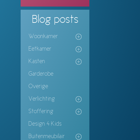
Blog
posts
Woonkamer
Eetkamer
Kasten
Garderobe
Overige
Verlichting
Stoffering
Design 4 Kids
Buitenmeubilair