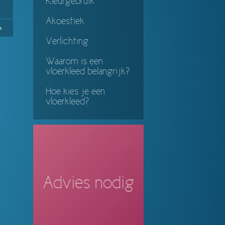
Kleurgebruik
Akoestiek
No
Continue
Verlichting
ing
Waarom is een
vloerkleed belangrijk?
Hoe kies je een
vloerkleed?
Advies nodig