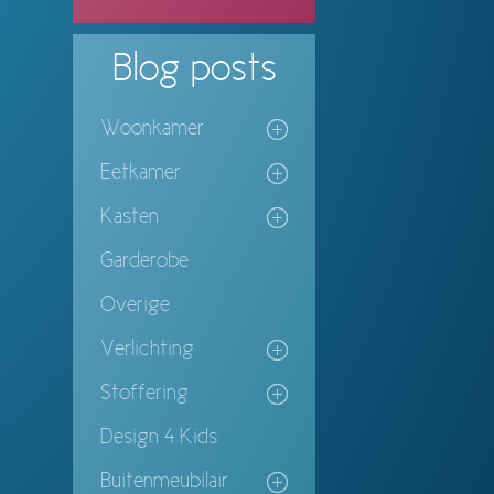
Blog
posts
Woonkamer
Eetkamer
Kasten
Garderobe
Overige
Verlichting
Stoffering
Design 4 Kids
Buitenmeubilair