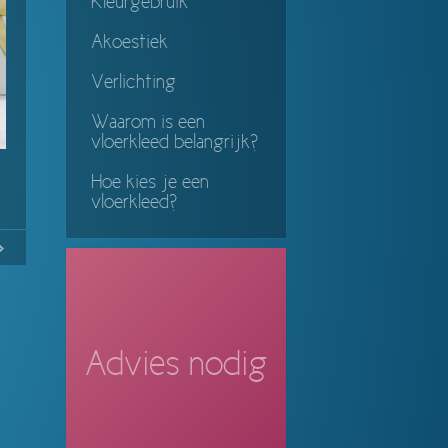
Kleurgebruik
Akoestiek
Verlichting
Waarom is een
vloerkleed belangrijk?
Hoe kies je een
vloerkleed?
1
Continue
ing
Advies nodig