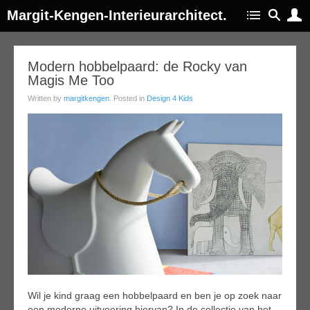
Margit-Kengen-Interieurarchitect.
13
Modern hobbelpaard: de Rocky van
Magis Me Too
jun
013
Written by
margitkengen
. Posted in
Design 4 Kids
Wil je kind graag een hobbelpaard en ben je op zoek naar
een moderne uitvoering hiervan? In de collectie van het