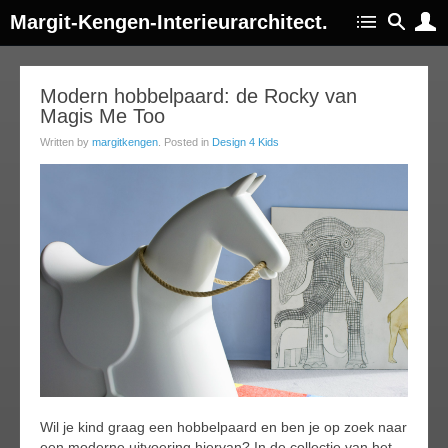
Margit-Kengen-Interieurarchitect.
13
Modern hobbelpaard: de Rocky van
Magis Me Too
jun
013
Written by
margitkengen
. Posted in
Design 4 Kids
Wil je kind graag een hobbelpaard en ben je op zoek naar
een moderne uitvoering hiervan? In de collectie van het