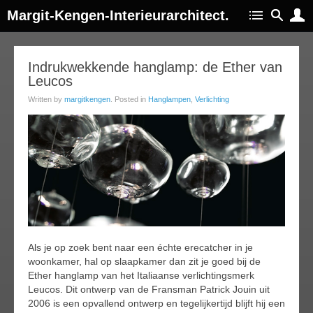
Margit-Kengen-Interieurarchitect.
02
Indrukwekkende hanglamp: de Ether van
Leucos
jul
015
Written by
margitkengen
. Posted in
Hanglampen
,
Verlichting
Als je op zoek bent naar een échte erecatcher in je
woonkamer, hal op slaapkamer dan zit je goed bij de
Ether hanglamp van het Italiaanse verlichtingsmerk
Leucos. Dit ontwerp van de Fransman Patrick Jouin uit
2006 is een opvallend ontwerp en tegelijkertijd blijft hij een