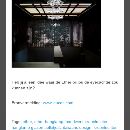
Heb jij al een idee waar de Ether bij jou dé eyecachter zou
kunnen zijn?
Bronvermelding:
www.leucos.com
Tags:
ether
,
ether hanglamp
,
handwerk kroonluchter
,
hanglamp glazen bolletjes\
,
italiaans design
,
kroonluchter