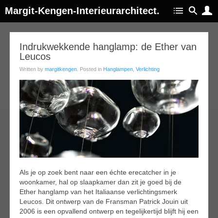
Margit-Kengen-Interieurarchitect.
02
Indrukwekkende hanglamp: de Ether van
Leucos
jul
015
Written by
margitkengen
. Posted in
Hanglampen
,
Verlichting
Als je op zoek bent naar een échte erecatcher in je
woonkamer, hal op slaapkamer dan zit je goed bij de
Ether hanglamp van het Italiaanse verlichtingsmerk
Leucos. Dit ontwerp van de Fransman Patrick Jouin uit
2006 is een opvallend ontwerp en tegelijkertijd blijft hij een